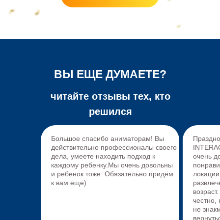
ВЫ ЕЩЕ ДУМАЕТЕ?
читайте отзывы тех, кто
решился
Большое спасибо аниматорам! Вы
Праздно
действительно профессионалы своего
INTERAC
дела, умеете находить подход к
очень д
каждому ребенку.Мы очень довольны
понрави
и ребенок тоже. Обязательно придем
локации
к вам еще)
развлеч
возраст
честно,
не знак
вернуть