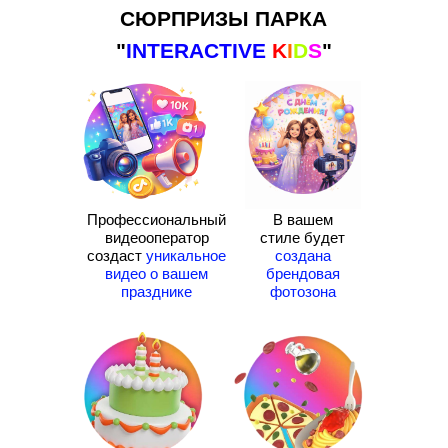
СЮРПРИЗЫ ПАРКА
"
INTERACTIVE
K
I
D
S
"
Профессиональный
В вашем
видеооператор
стиле будет
создаст
уникальное
создана
видео о вашем
брендовая
празднике
фотозона