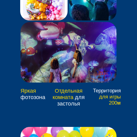
Яркая
Отдельная
Территория
для игры
фотозона
комната
для
200м
застолья
2