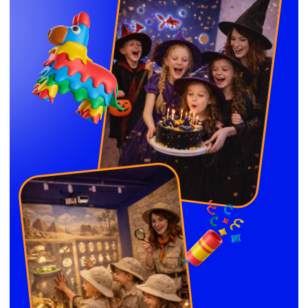
2+ часа праздника с ведущим,
интерактивными стенами,
играми, дискотекой или
бумажным шоу, поздравлением
именинника и временем для
торта