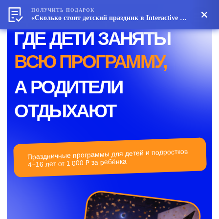
ДЕНЬ РОЖДЕНИЯ,
ПОЛУЧИТЬ ПОДАРОК
«Сколько стоит детский праздник в Interactive Kids»
ГДЕ ДЕТИ ЗАНЯТЫ
ВСЮ ПРОГРАММУ,
А РОДИТЕЛИ
ОТДЫХАЮТ
Праздничные программы для детей и подростков
4−16 лет от 1 000 ₽ за ребёнка